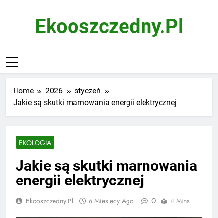
Skip
to
Ekooszczedny.pl
content
Home
2026
styczeń
Jakie są skutki marnowania energii elektrycznej
EKOLOGIA
Jakie są skutki marnowania
energii elektrycznej
0
Ekooszczedny.pl
6 Miesięcy Ago
4 Mins