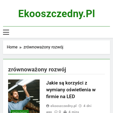
Skip
to
Ekooszczedny.pl
content
Home
zrównoważony rozwój
zrównoważony rozwój
Jakie są korzyści z
wymiany oświetlenia w
firmie na LED
ekooszczedny.pl
4 dni
ago
0
4 mins
EKOLOGIA