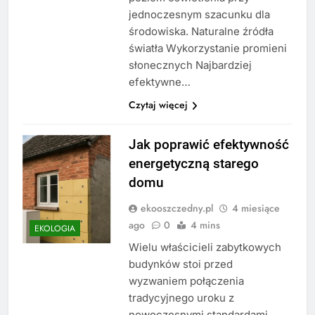
jednoczesnym szacunku dla
środowiska. Naturalne źródła
światła Wykorzystanie promieni
słonecznych Najbardziej
efektywne…
Czytaj więcej
Jak poprawić efektywność
energetyczną starego
domu
ekooszczedny.pl
4 miesiące
ago
0
4 mins
EKOLOGIA
Wielu właścicieli zabytkowych
budynków stoi przed
wyzwaniem połączenia
tradycyjnego uroku z
nowoczesnymi standardami