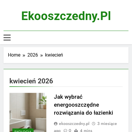
Skip
to
Ekooszczedny.pl
content
Home
2026
kwiecień
kwiecień 2026
Jak wybrać
energooszczędne
rozwiązania do łazienki
ekooszczedny.pl
3 miesiące
ago
0
4 mins
EKOLOGIA