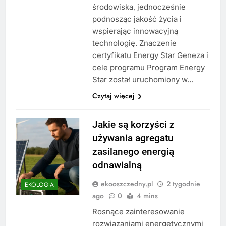
środowiska, jednocześnie
podnosząc jakość życia i
wspierając innowacyjną
technologię. Znaczenie
certyfikatu Energy Star Geneza i
cele programu Program Energy
Star został uruchomiony w…
Czytaj więcej
Jakie są korzyści z
używania agregatu
zasilanego energią
odnawialną
ekooszczedny.pl
2 tygodnie
EKOLOGIA
ago
0
4 mins
Rosnące zainteresowanie
rozwiązaniami energetycznymi