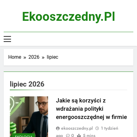
Skip
to
Ekooszczedny.pl
content
Home
2026
lipiec
lipiec 2026
Jakie są korzyści z
wdrażania polityki
energooszczędnej w firmie
ekooszczedny.pl
1 tydzień
ago
0
5 mins
EKOLOGIA