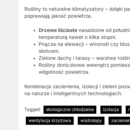
Rośliny to naturalne klimatyzatory – dzięki p
poprawiają jakość powietrza.
Drzewa liściaste
nasadzone od południo
temperaturę nawet o kilka stopni.
Pnącza na elewacji – winorośl czy blus
słońcem.
Zielone dachy i tarasy – warstwa roślinn
Rośliny doniczkowe wewnątrz pomieszcz
wilgotność powietrza.
Kombinacja zacienienia, izolacji i zieleni p
na naturze i inteligentnych technologiach.
Tagged:
ekologiczne chłodzenie
Izolacja
wentylacja krzyżowa
wiatrołapy
zacienien