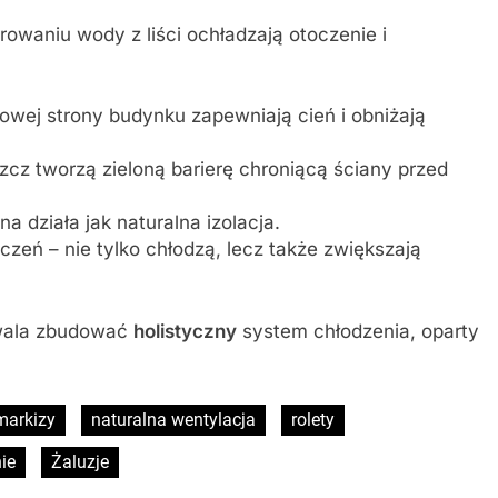
arowaniu wody z liści ochładzają otoczenie i
wej strony budynku zapewniają cień i obniżają
zcz tworzą zieloną barierę chroniącą ściany przed
a działa jak naturalna izolacja.
eń – nie tylko chłodzą, lecz także zwiększają
ozwala zbudować
holistyczny
system chłodzenia, oparty
markizy
naturalna wentylacja
rolety
ie
Żaluzje