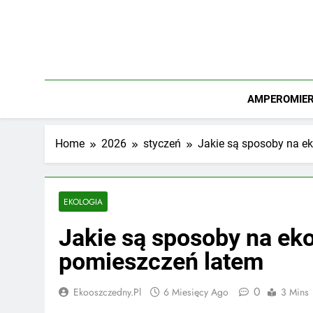
Skip
to
content
AMPEROMIERZ
Home
2026
styczeń
Jakie są sposoby na e
EKOLOGIA
Jakie są sposoby na ek
pomieszczeń latem
0
Ekooszczedny.pl
6 Miesięcy Ago
3 Mins