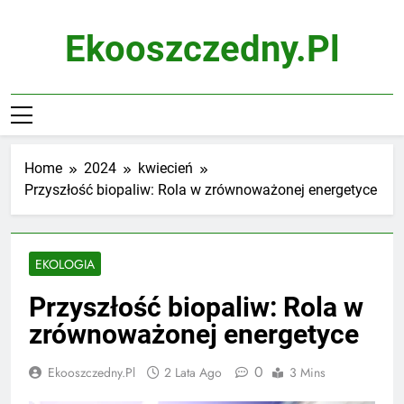
Skip
to
Ekooszczedny.pl
content
Home
2024
kwiecień
Przyszłość biopaliw: Rola w zrównoważonej energetyce
EKOLOGIA
Przyszłość biopaliw: Rola w
zrównoważonej energetyce
0
Ekooszczedny.pl
2 Lata Ago
3 Mins