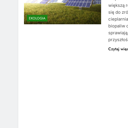
większą r
się do zr
EKOLOGIA
cieplarni
biopaliw 
sprawiają
przyszłoś
Czytaj wię