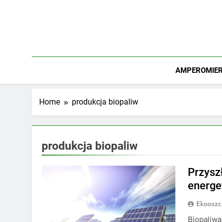
Skip
to
content
AMPEROMIERZ
Home
produkcja biopaliw
produkcja biopaliw
Przysz
energe
Ekooszc
Biopaliwa