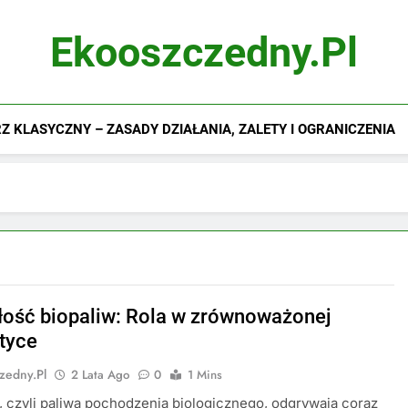
Ekooszczedny.pl
 KLASYCZNY – ZASADY DZIAŁANIA, ZALETY I OGRANICZENIA
łość biopaliw: Rola w zrównoważonej
tyce
zedny.pl
2 Lata Ago
0
1 Mins
, czyli paliwa pochodzenia biologicznego, odgrywają coraz