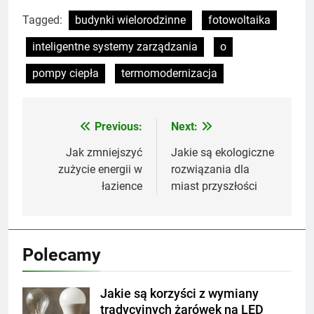
Tagged:
budynki wielorodzinne
fotowoltaika
inteligentne systemy zarządzania
o
pompy ciepła
termomodernizacja
Previous:
Next:
Nawigacja
wpisu
Jak zmniejszyć
Jakie są ekologiczne
zużycie energii w
rozwiązania dla
łazience
miast przyszłości
Polecamy
Jakie są korzyści z wymiany
tradycyjnych żarówek na LED