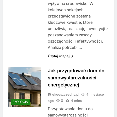
wpływ na środowisko. W
kolejnych sekcjach
przedstawione zostaną
kluczowe kwestie, które
umożliwią realizację inwestycji z
poszanowaniem zasady
oszczędności i efektywności.
Analiza potrzeb i…
Czytaj więcej
Jak przygotować dom do
samowystarczalności
energetycznej
ekooszczedny.pl
4 miesiące
ago
0
4 mins
EKOLOGIA
Przygotowanie domu do
samowystarczalności