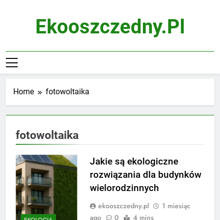
Skip
to
Ekooszczedny.pl
content
Home
fotowoltaika
fotowoltaika
Jakie są ekologiczne
rozwiązania dla budynków
wielorodzinnych
ekooszczedny.pl
1 miesiąc
ago
0
4 mins
EKOLOGIA