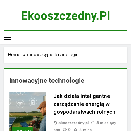
Skip
to
Ekooszczedny.pl
content
Home
innowacyjne technologie
innowacyjne technologie
Jak działa inteligentne
zarządzanie energią w
gospodarstwach rolnych
ekooszczedny.pl
5 miesięcy
ago
0
4 mins
EKOLOGIA