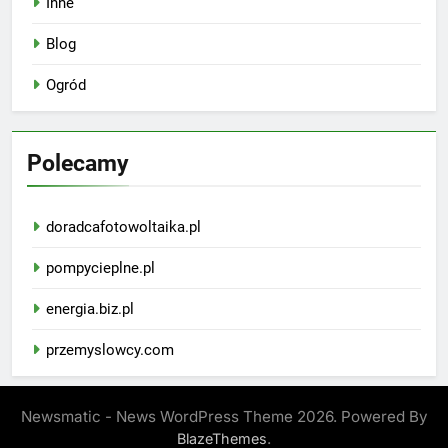
Inne
Blog
Ogród
Polecamy
doradcafotowoltaika.pl
pompycieplne.pl
energia.biz.pl
przemyslowcy.com
Newsmatic - News WordPress Theme 2026. Powered By
.
BlazeThemes