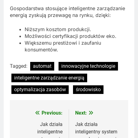
Gospodarstwa stosujące inteligentne zarządzanie
energią zyskują przewagę na rynku, dzięki:
Niższym kosztom produkcji.
Możliwości certyfikacji produktów eko.
Większemu prestiżowi i zaufaniu
konsumentów.
Tagged:
automat
innowacyjne technologie
inteligentne zarządzanie energią
optymalizacja zasobów
środowisko
Previous:
Next:
Nawigacja
wpisu
Jak działa
Jak działa
inteligentne
inteligentny system