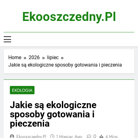
Skip
to
Ekooszczedny.pl
content
Home
2026
lipiec
Jakie są ekologiczne sposoby gotowania i pieczenia
EKOLOGIA
Jakie są ekologiczne
sposoby gotowania i
pieczenia
0
Ekooszczedny.pl
1 Miesiąc Ago
4 Mins