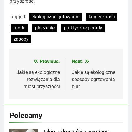
przyszłość.
Tagged:
ekologiczne gotowanie
konieczność
moda
pieczenie
praktyczne porady
zasoby
Previous:
Next:
Nawigacja
wpisu
Jakie są ekologiczne
Jakie są ekologiczne
rozwiązania dla
sposoby ogrzewania
miast przyszłości
biur
Polecamy
Jakie są korzyści z wymiany