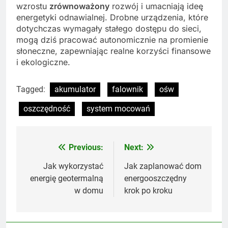
wzrostu
zrównoważony
rozwój i umacniają ideę
energetyki odnawialnej. Drobne urządzenia, które
dotychczas wymagały stałego dostępu do sieci,
mogą dziś pracować autonomicznie na promienie
słoneczne, zapewniając realne korzyści finansowe
i ekologiczne.
Tagged:
akumulator
falownik
ośw
oszczędność
system mocowań
Previous:
Next:
Nawigacja
wpisu
Jak wykorzystać
Jak zaplanować dom
energię geotermalną
energooszczędny
w domu
krok po kroku