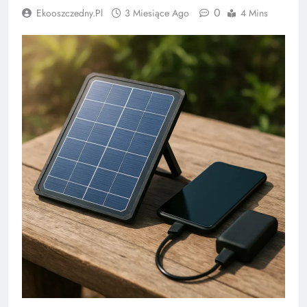
0
Ekooszczedny.pl
3 Miesiące Ago
4 Mins