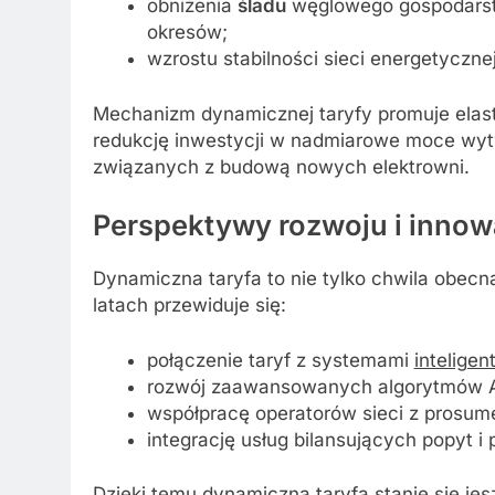
obniżenia
śladu
węglowego gospodarst
okresów;
wzrostu stabilności sieci energetyczn
Mechanizm dynamicznej taryfy promuje elast
redukcję inwestycji w nadmiarowe moce wyt
związanych z budową nowych elektrowni.
Perspektywy rozwoju i innow
Dynamiczna taryfa to nie tylko chwila obecn
latach przewiduje się:
połączenie taryf z systemami
intelige
rozwój zaawansowanych algorytmów AI
współpracę operatorów sieci z prosum
integrację usług bilansujących popyt i
Dzięki temu dynamiczna taryfa stanie się jes