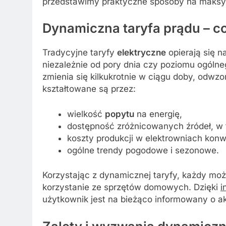
przedstawimy praktyczne sposoby na maksy
Dynamiczna taryfa prądu – co
Tradycyjne taryfy
elektryczne
opierają się na
niezależnie od pory dnia czy poziomu ogóln
zmienia się kilkukrotnie w ciągu doby, odw
kształtowane są przez:
wielkość
popytu
na energię,
dostępność zróżnicowanych źródeł, w
koszty produkcji w elektrowniach kon
ogólne trendy pogodowe i sezonowe.
Korzystając z dynamicznej taryfy, każdy mo
korzystanie ze sprzętów domowych. Dzięki
i
użytkownik jest na bieżąco informowany o a