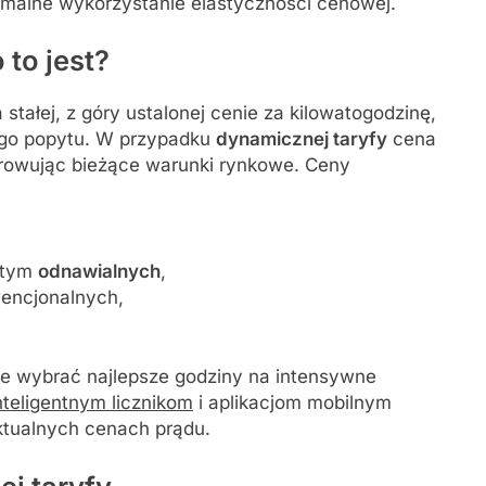
malne wykorzystanie elastyczności cenowej.
 to jest?
 stałej, z góry ustalonej cenie za kilowatogodzinę,
ego popytu. W przypadku
dynamicznej taryfy
cena
zorowując bieżące warunki rynkowe. Ceny
 tym
odnawialnych
,
wencjonalnych,
że wybrać najlepsze godziny na intensywne
nteligentnym licznikom
i aplikacjom mobilnym
ktualnych cenach prądu.