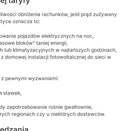
j taryfy
liwości obniżenia rachunków, jeśli prąd zużywany
ktyce oznacza to:
dowania pojazdów elektrycznych na noc,
owe bloków” taniej energii,
 lub klimatyzacyjnych w najtańszych godzinach,
 domowej instalacji fotowoltaicznej do sieci w
ż z pewnymi wyzwaniami:
h
stawek,
gdy zapotrzebowanie rośnie gwałtownie,
órych regionach czy u niektórych dostawców.
ędzania