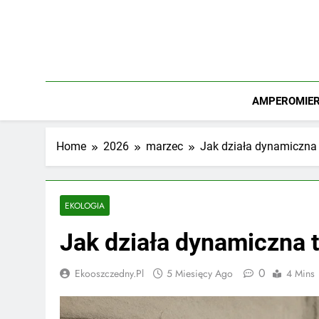
Skip
to
content
AMPEROMIERZ
Home
2026
marzec
Jak działa dynamiczna 
EKOLOGIA
Jak działa dynamiczna t
0
Ekooszczedny.pl
5 Miesięcy Ago
4 Mins