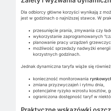
Zalety i wyzwania dynamiczne
Dla odbiorcy główne korzyści wynikają z moż
jest w godzinach o najniższej stawce. W pra
przesunięcie prania, zmywania czy ła
wykorzystanie zaprogramowanych “czas
planowanie pracy urządzeń grzewczych
możliwość sprzedaży nadwyżki energii z
korzystnych godzinach.
Jednak dynamiczna taryfa wiąże się równie
konieczność monitorowania
rynkowyc
zmiana przyzwyczajeń i rytmu dnia,
potencjalne ryzyko wzrostu kosztów, 
ograniczona dostępność taryf w niekt
Praktyczne wskazówki oszcz