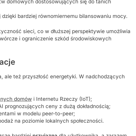
w domowych dostosowujących się do tanich
ej dzięki bardziej równomiernemu bilansowaniu mocy.
yczność sieci, co w dłuższej perspektywie umożliwia
wórcze i ograniczenie szkód środowiskowych
acje
a, ale też przyszłość energetyki. W nadchodzących
ntnych domów
i Internetu Rzeczy (IoT);
 prognozujących ceny z dużą dokładnością;
entami w modelu peer-to-peer;
 podaż na poziomie lokalnych społeczności.
zcze bardziej
przyjazna
dla użytkownika, a zarazem