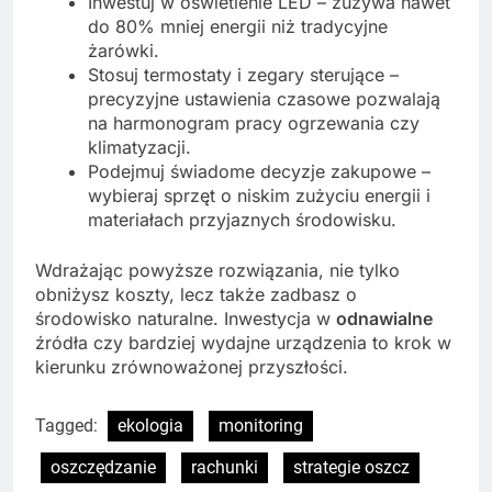
Inwestuj w oświetlenie LED – zużywa nawet
do 80% mniej energii niż tradycyjne
żarówki.
Stosuj termostaty i zegary sterujące –
precyzyjne ustawienia czasowe pozwalają
na harmonogram pracy ogrzewania czy
klimatyzacji.
Podejmuj świadome decyzje zakupowe –
wybieraj sprzęt o niskim zużyciu energii i
materiałach przyjaznych środowisku.
Wdrażając powyższe rozwiązania, nie tylko
obniżysz koszty, lecz także zadbasz o
środowisko naturalne. Inwestycja w
odnawialne
źródła czy bardziej wydajne urządzenia to krok w
kierunku zrównoważonej przyszłości.
Tagged:
ekologia
monitoring
oszczędzanie
rachunki
strategie oszcz