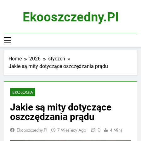
Skip
to
Ekooszczedny.pl
content
Home
2026
styczeń
Jakie są mity dotyczące oszczędzania prądu
EKOLOGIA
Jakie są mity dotyczące
oszczędzania prądu
0
Ekooszczedny.pl
7 Miesięcy Ago
4 Mins