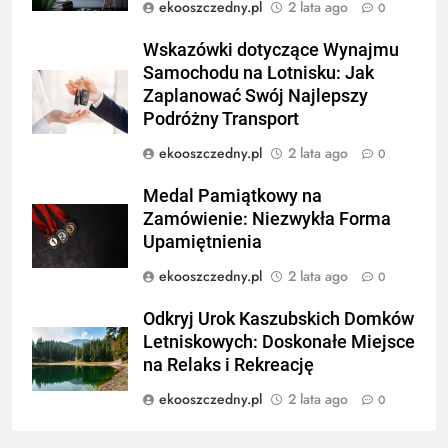
ekooszczedny.pl
2 lata ago
0
Wskazówki dotyczące Wynajmu
Samochodu na Lotnisku: Jak
Zaplanować Swój Najlepszy
Podróżny Transport
ekooszczedny.pl
2 lata ago
0
Medal Pamiątkowy na
Zamówienie: Niezwykła Forma
Upamiętnienia
ekooszczedny.pl
2 lata ago
0
Odkryj Urok Kaszubskich Domków
Letniskowych: Doskonałe Miejsce
na Relaks i Rekreację
ekooszczedny.pl
2 lata ago
0