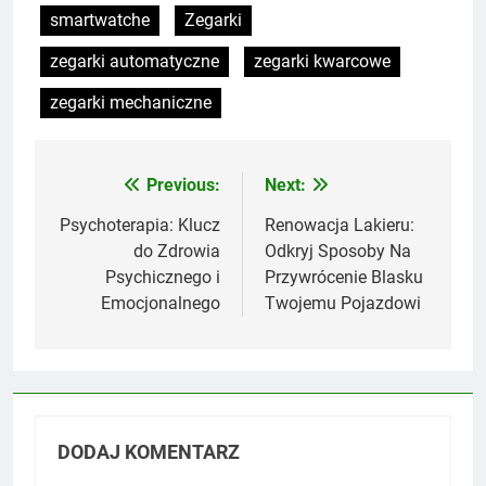
smartwatche
Zegarki
zegarki automatyczne
zegarki kwarcowe
zegarki mechaniczne
Previous:
Next:
Nawigacja
wpisu
Psychoterapia: Klucz
Renowacja Lakieru:
do Zdrowia
Odkryj Sposoby Na
Psychicznego i
Przywrócenie Blasku
Emocjonalnego
Twojemu Pojazdowi
DODAJ KOMENTARZ