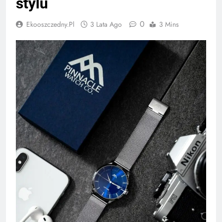
stylu
0
Ekooszczedny.pl
3 Lata Ago
3 Mins