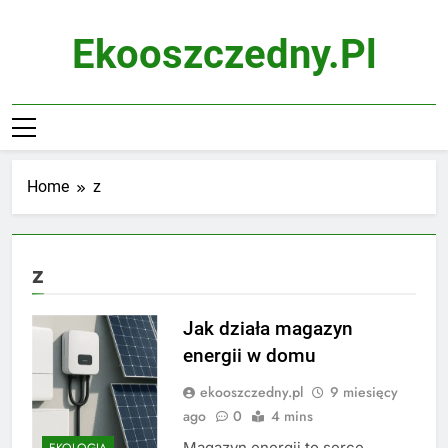
Skip
to
Ekooszczedny.pl
content
Home
z
z
Jak działa magazyn
energii w domu
ekooszczedny.pl
9 miesięcy
ago
0
4 mins
Magazyn energii to serce
EKOLOGIA