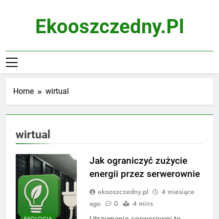
Skip
to
Ekooszczedny.pl
content
Home
wirtual
wirtual
Jak ograniczyć zużycie
energii przez serwerownie
ekooszczedny.pl
4 miesiące
ago
0
4 mins
Utrzymanie serwerowni to
EKOLOGIA