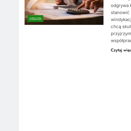
odgrywa k
stanowić 
USŁUGI
windykacj
chcą skut
przyjrzymy
współprac
Czytaj wię