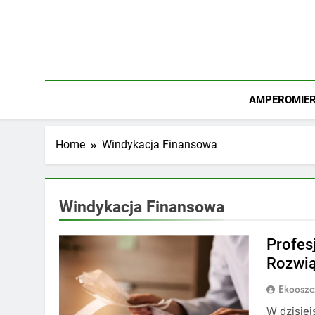
Skip
to
content
AMPEROMIERZ
Home
Windykacja Finansowa
Windykacja Finansowa
Profes
Rozwią
Ekooszc
W dzisie