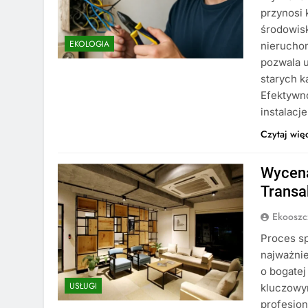
przynosi 
środowis
EKOLOGIA
nieruchom
pozwala u
starych k
Efektywn
instalacj
Czytaj wię
Wycena
Transa
Ekooszc
Proces sp
najważnie
o bogatej
USŁUGI
kluczowym
profesjon