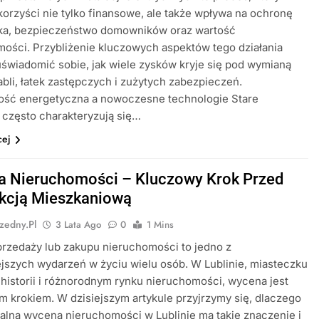
korzyści nie tylko finansowe, ale także wpływa na ochronę
ka, bezpieczeństwo domowników oraz wartość
ości. Przybliżenie kluczowych aspektów tego działania
świadomić sobie, jak wiele zysków kryje się pod wymianą
abli, łatek zastępczych i zużytych zabezpieczeń.
ość energetyczna a nowoczesne technologie Stare
e często charakteryzują się…
cej
 Nieruchomości – Kluczowy Krok Przed
kcją Mieszkaniową
zedny.pl
3 Lata Ago
0
1 Mins
rzedaży lub zakupu nieruchomości to jedno z
jszych wydarzeń w życiu wielu osób. W Lublinie, miasteczku
 historii i różnorodnym rynku nieruchomości, wycena jest
 krokiem. W dzisiejszym artykule przyjrzymy się, dlaczego
alna wycena nieruchomości w Lublinie ma takie znaczenie i