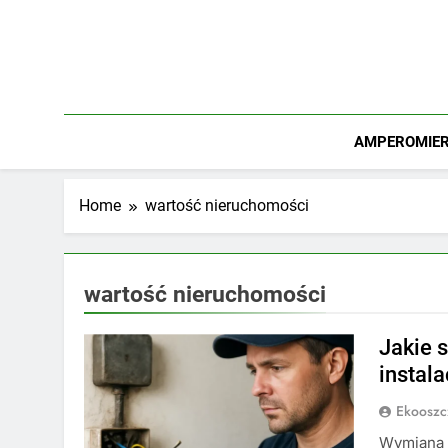
Skip
to
content
AMPEROMIERZ
Home
wartość nieruchomości
wartość nieruchomości
Jakie 
instala
Ekooszc
Wymiana p