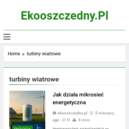
Skip
to
Ekooszczedny.pl
content
Home
turbiny wiatrowe
turbiny wiatrowe
Jak działa mikrosieć
energetyczna
ekooszczedny.pl
5 miesięcy
ago
0
5 mins
Innowacyjne rozwiązania w
EKOLOGIA