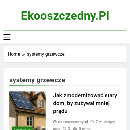
Skip
to
Ekooszczedny.pl
content
Home
systemy grzewcze
systemy grzewcze
Jak zmodernizować stary
dom, by zużywał mniej
prądu
ekooszczedny.pl
7 miesięcy
ago
0
5 mins
EKOLOGIA