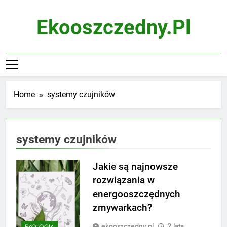
Skip
to
Ekooszczedny.pl
content
Home
systemy czujników
systemy czujników
Jakie są najnowsze
rozwiązania w
energooszczędnych
zmywarkach?
ekooszczedny.pl
2 lata
EKOLOGIA