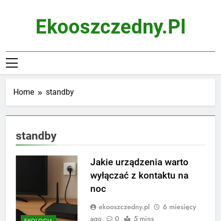
Skip
to
Ekooszczedny.pl
content
Home
standby
standby
Jakie urządzenia warto
wyłączać z kontaktu na
noc
ekooszczedny.pl
6 miesięcy
ago
0
5 mins
EKOLOGIA