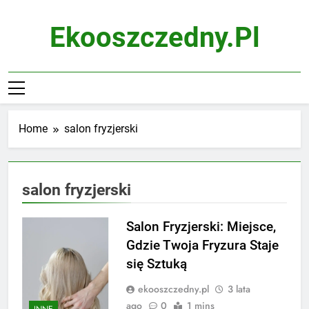
Skip
to
Ekooszczedny.pl
content
Home
salon fryzjerski
salon fryzjerski
Salon Fryzjerski: Miejsce,
Gdzie Twoja Fryzura Staje
się Sztuką
ekooszczedny.pl
3 lata
ago
0
1 mins
INNE