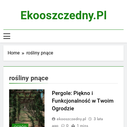
Skip
to
Ekooszczedny.pl
content
Home
rośliny pnące
rośliny pnące
Pergole: Piękno i
Funkcjonalność w Twoim
Ogrodzie
ekooszczedny.pl
3 lata
ago
0
1 mins
OGRÓD