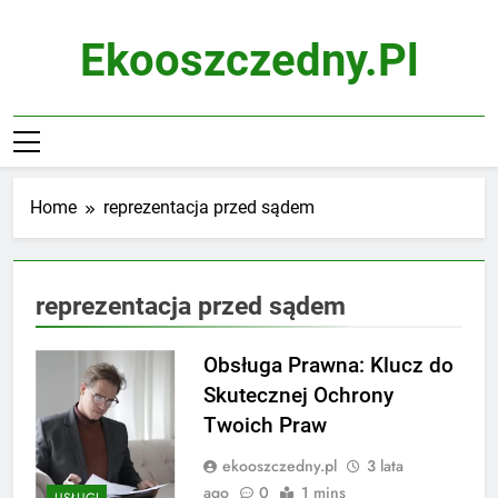
Skip
to
Ekooszczedny.pl
content
Home
reprezentacja przed sądem
reprezentacja przed sądem
Obsługa Prawna: Klucz do
Skutecznej Ochrony
Twoich Praw
ekooszczedny.pl
3 lata
ago
0
1 mins
USŁUGI