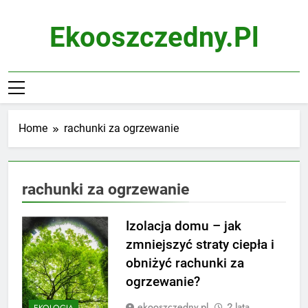
Skip
to
Ekooszczedny.pl
content
Home
rachunki za ogrzewanie
rachunki za ogrzewanie
Izolacja domu – jak
zmniejszyć straty ciepła i
obniżyć rachunki za
ogrzewanie?
ekooszczedny.pl
2 lata
EKOLOGIA