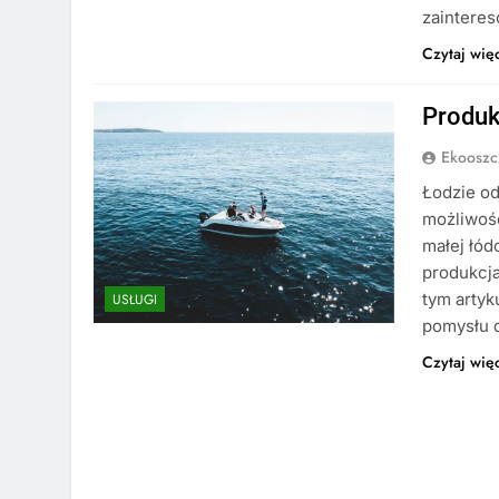
zaintere
Czytaj wię
Produk
Ekooszc
Łodzie od
możliwośc
małej łód
produkcja
tym artyk
USŁUGI
pomysłu 
Czytaj wię