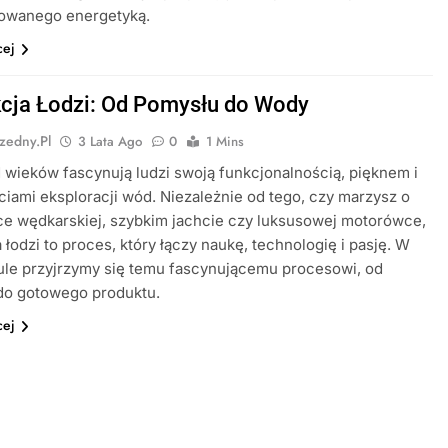
sowanego energetyką.
cej
cja Łodzi: Od Pomysłu do Wody
zedny.pl
3 Lata Ago
0
1 Mins
 wieków fascynują ludzi swoją funkcjonalnością, pięknem i
iami eksploracji wód. Niezależnie od tego, czy marzysz o
ce wędkarskiej, szybkim jachcie czy luksusowej motorówce,
 łodzi to proces, który łączy naukę, technologię i pasję. W
ule przyjrzymy się temu fascynującemu procesowi, od
do gotowego produktu.
cej