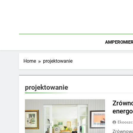
Skip
to
content
AMPEROMIERZ
Home
projektowanie
projektowanie
Zrówno
energ
Ekooszc
Zrównowa