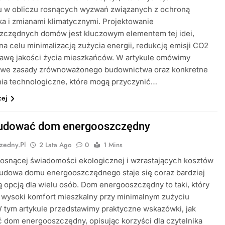
u w obliczu rosnących wyzwań związanych z ochroną
a i zmianami klimatycznymi. Projektowanie
zczędnych domów jest kluczowym elementem tej idei,
a celu minimalizację zużycia energii, redukcję emisji CO2
rawę jakości życia mieszkańców. W artykule omówimy
we zasady zrównoważonego budownictwa oraz konkretne
nia technologiczne, które mogą przyczynić…
cej
budować dom energooszczędny
zedny.pl
2 Lata Ago
0
1 Mins
osnącej świadomości ekologicznej i wzrastających kosztów
budowa domu energooszczędnego staje się coraz bardziej
ą opcją dla wielu osób. Dom energooszczędny to taki, który
 wysoki komfort mieszkalny przy minimalnym zużyciu
W tym artykule przedstawimy praktyczne wskazówki, jak
dom energooszczędny, opisując korzyści dla czytelnika