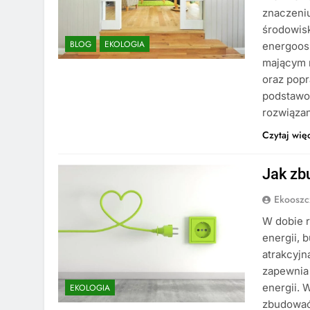
znaczeni
środowisk
BLOG
EKOLOGIA
energoos
mającym n
oraz pop
podstawo
rozwiąza
Czytaj wię
Jak z
Ekooszc
W dobie r
energii, 
atrakcyjn
zapewnia
energii. 
EKOLOGIA
zbudować 