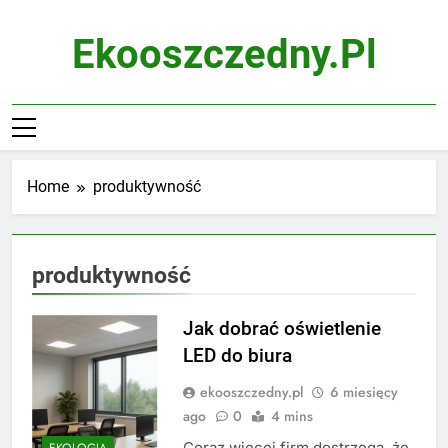
Skip
to
Ekooszczedny.pl
content
Home
produktywność
produktywność
Jak dobrać oświetlenie
LED do biura
ekooszczedny.pl
6 miesięcy
ago
0
4 mins
Coraz więcej firm dostrzega, że
EKOLOGIA