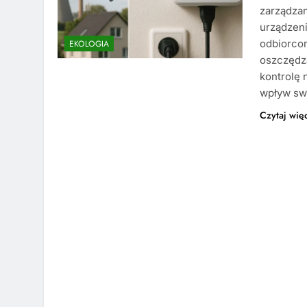
zarządzan
urządzeni
odbiorco
EKOLOGIA
oszczędz
kontrolę
wpływ sw
Czytaj wię