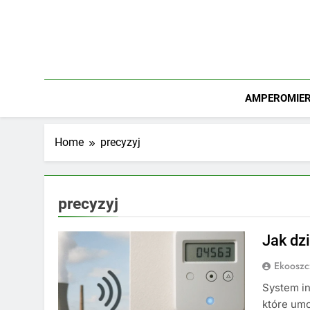
Skip
to
content
AMPEROMIERZ
Home
precyzyj
precyzyj
Jak dzi
Ekooszc
System in
które umo