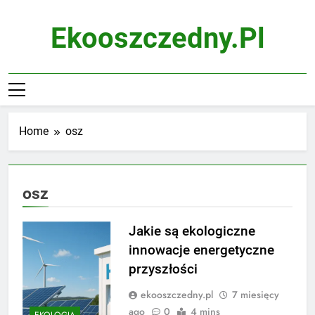
Skip
to
Ekooszczedny.pl
content
Home
osz
osz
Jakie są ekologiczne
innowacje energetyczne
przyszłości
ekooszczedny.pl
7 miesięcy
ago
0
4 mins
EKOLOGIA