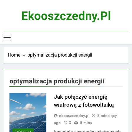
Skip
to
Ekooszczedny.pl
content
Home
optymalizacja produkcji energii
optymalizacja produkcji energii
Jak połączyć energię
wiatrową z fotowoltaiką
ekooszczedny.pl
8 miesięcy
ago
0
5 mins
Łączenie systemów wiatrowych
EKOLOGIA