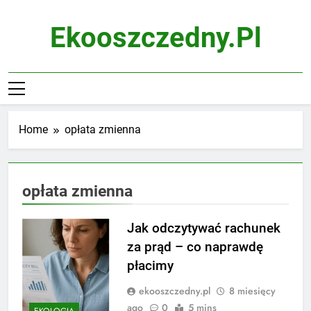
Skip
to
Ekooszczedny.pl
content
Home
opłata zmienna
opłata zmienna
Jak odczytywać rachunek
za prąd – co naprawdę
płacimy
ekooszczedny.pl
8 miesięcy
ago
0
5 mins
EKOLOGIA