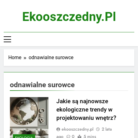
Skip
to
Ekooszczedny.pl
content
Home
odnawialne surowce
odnawialne surowce
Jakie są najnowsze
ekologiczne trendy w
projektowaniu wnętrz?
ekooszczedny.pl
2 lata
ago
0
5 mins
EKOLOGIA