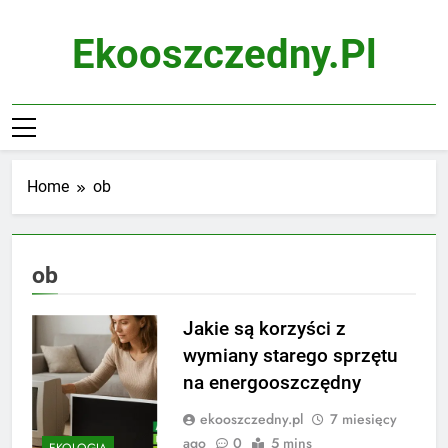
Skip
to
Ekooszczedny.pl
content
Home
ob
ob
Jakie są korzyści z
wymiany starego sprzętu
na energooszczędny
ekooszczedny.pl
7 miesięcy
ago
0
5 mins
EKOLOGIA