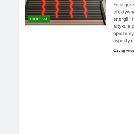
Folia grz
efektywne
energii i
EKOLOGIA
artykule 
opiszemy 
aspekty 
Czytaj wię