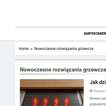
Skip
to
content
AMPEROMIERZ
Home
Nowoczesne rozwiązania grzewcze
Nowoczesne rozwiązania grzewcz
Jak dz
Ekooszc
Nowoczes
popularno