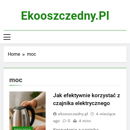
Skip
to
Ekooszczedny.pl
content
Home
moc
moc
Jak efektywnie korzystać z
czajnika elektrycznego
ekooszczedny.pl
4 miesiące
ago
0
4 mins
Korzystanie z czajnika
EKOLOGIA