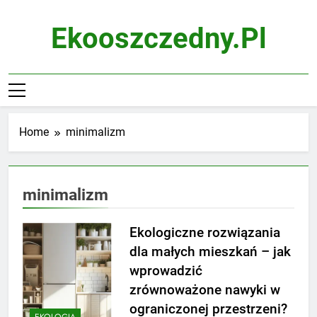
Skip
to
Ekooszczedny.pl
content
Home
minimalizm
minimalizm
Ekologiczne rozwiązania
dla małych mieszkań – jak
wprowadzić
zrównoważone nawyki w
ograniczonej przestrzeni?
EKOLOGIA