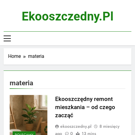
Skip
to
Ekooszczedny.pl
content
Home
materia
materia
Ekooszczędny remont
mieszkania – od czego
zacząć
ekooszczedny.pl
8 miesięcy
ago
0
13 mins
POLECAMY