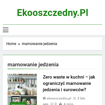
Skip
to
Ekooszczedny.pl
content
Home
marnowanie jedzenia
marnowanie jedzenia
Zero waste w kuchni – jak
ograniczyć marnowanie
jedzenia i surowców?
ekooszczedny.pl
2 lata
ago
0
4 mins
EKOLOGIA