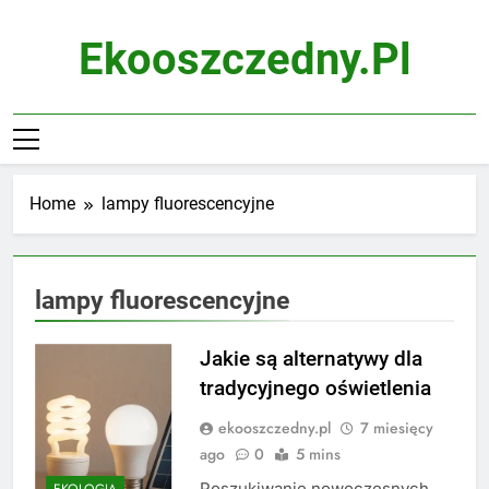
Skip
to
Ekooszczedny.pl
content
Home
lampy fluorescencyjne
lampy fluorescencyjne
Jakie są alternatywy dla
tradycyjnego oświetlenia
ekooszczedny.pl
7 miesięcy
ago
0
5 mins
Poszukiwanie nowoczesnych
EKOLOGIA