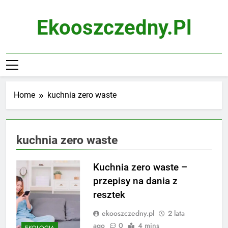
Skip
to
Ekooszczedny.pl
content
Home
kuchnia zero waste
kuchnia zero waste
Kuchnia zero waste –
przepisy na dania z
resztek
ekooszczedny.pl
2 lata
ago
0
4 mins
EKOLOGIA