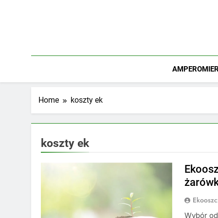
Skip
to
content
AMPEROMIERZ
Home
koszty ek
koszty ek
Ekoosz
żarówk
Ekooszc
Wybór od