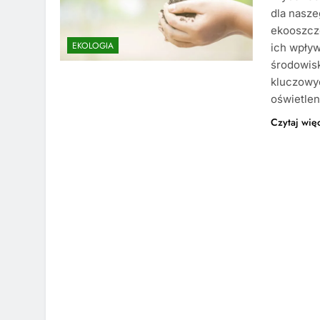
dla nasze
ekooszczę
EKOLOGIA
ich wpływ
środowisk
kluczowy
oświetlen
Czytaj wię