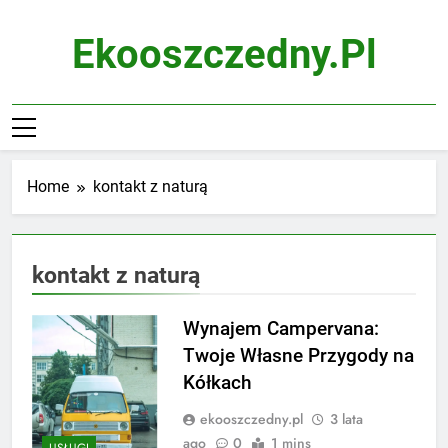
Skip
to
Ekooszczedny.pl
content
Home
kontakt z naturą
kontakt z naturą
Wynajem Campervana:
Twoje Własne Przygody na
Kółkach
ekooszczedny.pl
3 lata
ago
0
1 mins
USŁUGI