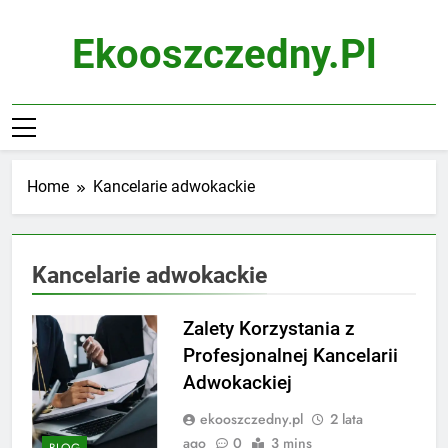
Skip
to
Ekooszczedny.pl
content
Home
Kancelarie adwokackie
Kancelarie adwokackie
Zalety Korzystania z
Profesjonalnej Kancelarii
Adwokackiej
ekooszczedny.pl
2 lata
ago
0
3 mins
BLOG