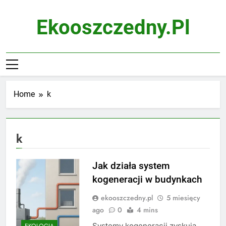
Skip
to
Ekooszczedny.pl
content
Home
k
k
Jak działa system
kogeneracji w budynkach
ekooszczedny.pl
5 miesięcy
ago
0
4 mins
Systemy kogeneracji zyskują
EKOLOGIA