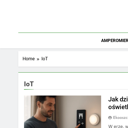
Skip
to
content
AMPEROMIERZ
Home
IoT
IoT
Jak dz
oświet
Ekooszc
W erze, w