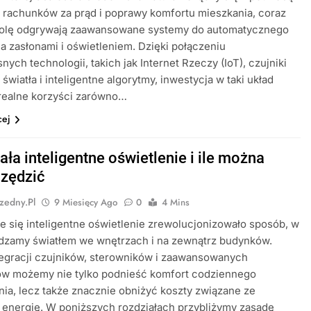
 rachunków za prąd i poprawy komfortu mieszkania, coraz
rolę odgrywają zaawansowane systemy do automatycznego
a zasłonami i oświetleniem. Dzięki połączeniu
ych technologii, takich jak Internet Rzeczy (IoT), czujniki
 światła i inteligentne algorytmy, inwestycja w taki układ
 realne korzyści zarówno…
cej
ała inteligentne oświetlenie i ile można
zędzić
zedny.pl
9 Miesięcy Ago
0
4 Mins
e się inteligentne oświetlenie zrewolucjonizowało sposób, w
ądzamy światłem we wnętrzach i na zewnątrz budynków.
tegracji czujników, sterowników i zaawansowanych
ów możemy nie tylko podnieść komfort codziennego
ia, lecz także znacznie obniżyć koszty związane ze
energię. W poniższych rozdziałach przybliżymy zasadę