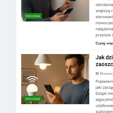
obniżenia
większą 
EKOLOGIA
sterowani
nowoczesn
natężenia
przynosi
Czytaj wię
Jak dzi
zaoszc
Ekooszc
Pojawieni
jaki zarz
Dzięki in
EKOLOGIA
algorytm
użytkowan
zużyciem 