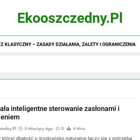
Ekooszczedny.pl
 KLASYCZNY – ZASADY DZIAŁANIA, ZALETY I OGRANICZENIA
iała inteligentne sterowanie zasłonami i
leniem
zedny.pl
5 Miesięcy Ago
0
4 Mins
 której dbałość o środowisko naturalne łączy się z potrzebą