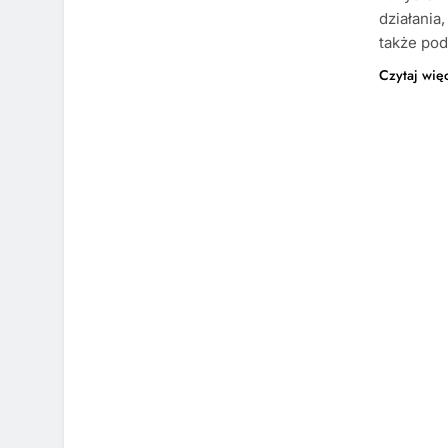
działania
także po
Czytaj wię