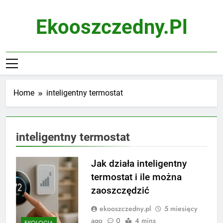
Skip
to
Ekooszczedny.pl
content
Home
inteligentny termostat
inteligentny termostat
Jak działa inteligentny
termostat i ile można
zaoszczędzić
ekooszczedny.pl
5 miesięcy
ago
0
4 mins
EKOLOGIA